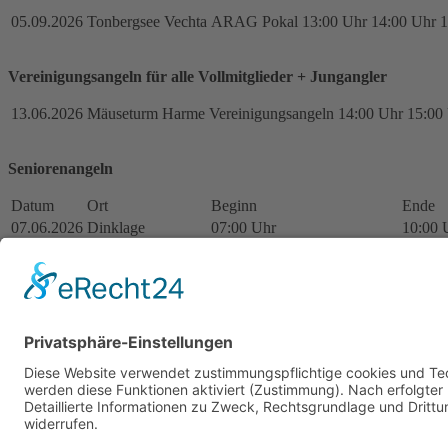
05.09.2026
Tonbergsee Vechta
ARAG Pokal
13:00 Uhr
14:00 Uhr
1
Vereinigungsangeln für alle Vollmitglieder + Jungangler
13.06.2026
Mäuseturm Harme
Vereinigungsangeln
14:00 Uhr
15:00
Seniorenangeln
Datum
Ort
Beginn
Ende
07.06.2026
Dinklage
07:00 Uhr
10:00 
19.07.2026
Tonbergsee Vechta
07:00 Uhr
10:00 
26.07.2026
Holdorf
08:00 Uhr, Treffen 07:00 Uhr
10:00 
23.08.2026
Bakum
07:30 Uhr
10:30 
Interessierte Vereinsmitglieder aber 50 Jahre setzen sich bitte
rechtzei
Startseite