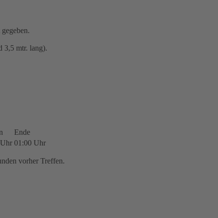
t gegeben.
3,5 mtr. lang).
n
Ende
 Uhr
01:00 Uhr
nden vorher Treffen.